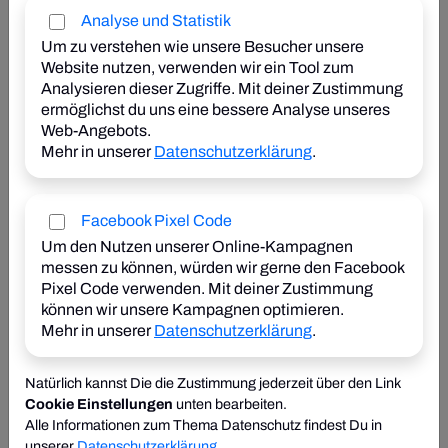
Herabsetzung beantragt werden. Dies sollte
Analyse und Statistik
insbesondere geprüft werden, falls der diesjährige
Um zu verstehen wie unsere Besucher unsere
Gewinn voraussichtlich niedriger sein wird als der
Website nutzen, verwenden wir ein Tool zum
des Vorjahrs.
Analysieren dieser Zugriffe. Mit deiner Zustimmung
ermöglichst du uns eine bessere Analyse unseres
Ab 1.10.2025 beginnt die
Anspruchsverzinsung
für
Web-Angebots.
Einkommen- und
Mehr in unserer
Datenschutzerklärung
.
Körperschaftsteuernachzahlungen für das Vorjahr
zu laufen. Der Zinssatz für Anspruchszinsen beträgt
3,53 % (Stand August 2025). Die
Anspruchsverzinsung kann mit einer Anzahlung in
Facebook Pixel Code
Höhe der voraussichtlichen Nachzahlung bis
Um den Nutzen unserer Online-Kampagnen
30.9.2025 vermieden werden.
messen zu können, würden wir gerne den Facebook
Pixel Code verwenden. Mit deiner Zustimmung
Stand: 26. August 2025
können wir unsere Kampagnen optimieren.
Mehr in unserer
Datenschutzerklärung
.
Bild: Alena - stock.adobe.com
Natürlich kannst Die die Zustimmung jederzeit über den Link
Cookie Einstellungen
unten bearbeiten.
Alle Informationen zum Thema Datenschutz findest Du in
unserer
Datenschutzerklärung
.