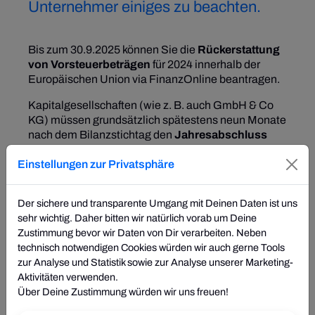
Unternehmer einiges zu beachten.
Bis zum 30.9.2025 können Sie die
Rückerstattung
von Vorsteuerbeträgen
für 2024 innerhalb der
Europäischen Union via FinanzOnline beantragen.
Kapitalgesellschaften (wie z. B. auch GmbH & Co
KG) müssen grundsätzlich spätestens neun Monate
nach dem Bilanzstichtag den
Jahresabschluss
beim Firmenbuch einreichen
. Für
Einstellungen zur Privatsphäre
Unternehmerinnen und Unternehmer mit
Bilanzstichtag 31.12.2024 ist daher der 30.9.2025
der letzte fristgerechte Abgabetag. Wird die Frist
Der sichere und transparente Umgang mit Deinen Daten ist uns
versäumt, so hat das Firmenbuchgericht
sehr wichtig. Daher bitten wir natürlich vorab um Deine
Zwangsstrafen gegenüber der Gesellschaft und
Zustimmung bevor wir Daten von Dir verarbeiten. Neben
deren gesetzlichen Vertretern (Geschäftsführenden)
technisch notwendigen Cookies würden wir auch gerne Tools
zu verhängen.
zur Analyse und Statistik sowie zur Analyse unserer Marketing-
Aktivitäten verwenden.
Für die
Einkommen- und Körperschaftsteuer
Über Deine Zustimmung würden wir uns freuen!
Vorauszahlungen
des laufenden Jahres 2025 kann
grundsätzlich noch bis zum 30.9.2025 eine