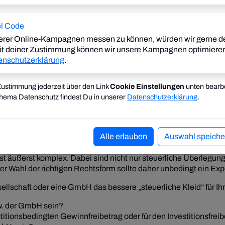
, dass man mit dem gesamten Firmen- und Privatvermögen für d
Betrag begrenzt werden kann.
el Code
esellschafter ebenfalls persönlich und unbeschränkt.
rer Online-Kampagnen messen zu können, würden wir gerne d
t deiner Zustimmung können wir unsere Kampagnen optimiere
ntär) persönlich und unbeschränkt für die Verbindlichkeiten de
enschutzerklärung
.
rei wählbar und wird im Firmenbuch eingetragen.
cheidende Gesellschafter für Schulden, die vor dem Ausscheide
 Zustimmung jederzeit über den Link
Cookie Einstellungen
unten bearbe
für alle zu diesem Zeitpunkt bestehenden Verbindlichkeiten.
Thema Datenschutz findest Du in unserer
Datenschutzerklärung
.
st grundsätzlich eine Haftung der Gesellschafter mit ihrem Pr
n nicht kreditwürdige Kapitalgesellschaft) geboten.
Alle erlauben
Auswahl speiche
st äußerst komplex. Dabei sind nicht nur steuerliche Überleg
i der Wahl der richtigen Rechtsform sollte daher unbedingt ein E
ellschaft oder eine GmbH das bessere „steuerliche Kleid“ für Ih
w. der GmbH sein?
estitionsbedingten Gewinnfreibetrag oder für den Investitionsfr