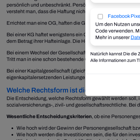
persönlich und unbeschränkt. Persönliche Haftung bedeutet
versteht man, dass die Haftung nicht auf einen bestimmten 
Facebook Pix
Errichtet man eine OG, haften die Gesellschafterinnen und G
Um den Nutzen unse
Code verwenden. Mi
Bei einer KG haftet wenigstens ein Gesellschafter (Kompleme
Mehr in unserer
Dat
dem Betrag ihrer Hafteinlage. Die Höhe der Hafteinlage ist f
Bei einem Wechsel der Gesellschafter einer OG haften auss
Natürlich kannst Die die
Tritt man in eine schon bestehende OG ein, haftet man auch 
Alle Informationen zum 
Bei einer Kapitalgesellschaft (gleichermaßen GmbH wie AG) i
eigenkapitalersetzenden Leistungen (Gesellschafterkredite a
Welche Rechtsform ist die richtige?
Die Entscheidung, welche Rechtsform gewählt werden soll, i
sozialversicherungs-, zivil- und gesellschaftsrechtliche. Be
Wesentliche Entscheidungskriterien
, ob eine Personenges
Wie hoch wird der Gewinn der Personengesellschaft bz
Wie hoch werden die Investitionen sein, die für den inv