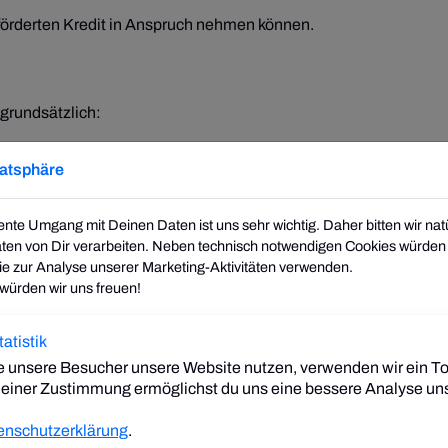
förderten Kredit in Anspruch nehmen können.
 grundsätzlich:
vatsphäre
ente Umgang mit Deinen Daten ist uns sehr wichtig. Daher bitten wir nat
en von Dir verarbeiten. Neben technisch notwendigen Cookies würden 
wie zur Analyse unserer Marketing-Aktivitäten verwenden.
ürden wir uns freuen!
atistik
bzw. Gesellschafter für Verbindlichkeiten de
 unsere Besucher unsere Website nutzen, verwenden wir ein T
rm eines Einzelunternehmens, einer Personengesellschaft oder 
t deiner Zustimmung ermöglichst du uns eine bessere Analyse u
und die Kommanditgesellschaft (KG).
enschutzerklärung
.
t ist die Gesellschaft mit beschränkter Haftung (GmbH). Als E