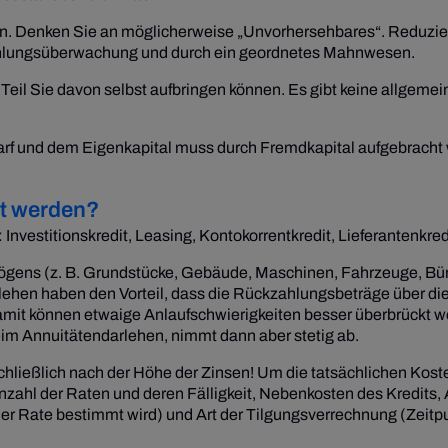
. Denken Sie an möglicherweise „Unvorhersehbares“. Reduziere
ahlungsüberwachung und durch ein geordnetes Mahnwesen.
il Sie davon selbst aufbringen können. Es gibt keine allgemein 
f und dem Eigenkapital muss durch Fremdkapital aufgebracht we
et werden?
nvestitionskredit, Leasing, Kontokorrentkredit, Lieferantenkred
ögens (z. B. Grundstücke, Gebäude, Maschinen, Fahrzeuge, Bürom
rlehen haben den Vorteil, dass die Rückzahlungsbeträge über d
amit können etwaige Anlaufschwierigkeiten besser überbrückt we
eim Annuitätendarlehen, nimmt dann aber stetig ab.
schließlich nach der Höhe der Zinsen! Um die tatsächlichen Kost
Anzahl der Raten und deren Fälligkeit, Nebenkosten des Kredits
er Rate bestimmt wird) und Art der Tilgungsverrechnung (Zeitp