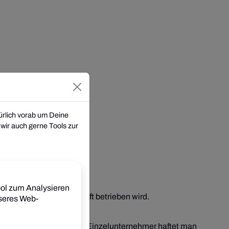
ürlich vorab um Deine
wir auch gerne Tools zur
r Gesellschaft?
ool zum Analysieren
einer Kapitalgesellschaft betrieben wird.
nseres Web-
inzelunternehmerin bzw. Einzelunternehmer haftet man