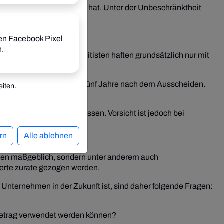
ie Schulden einzustehen hat. Unter der Unbeschränktheit
en Facebook Pixel
n.
r Gesellschaft. Kommanditisten haften grundsätzlich nur mit
n entstanden sind, noch fünf Jahre nach dem Ausscheiden.
iten.
ivatvermögen ausgeschlossen. Vorsicht ist jedoch bei
rn
Alle ablehnen
ungen maßgeblich, sondern unter anderem auch
xperte zurate gezogen werden.
r Unternehmen in der Zukunft ist, sind daher folgende Fragen:
eibetrag verwendet werden können?