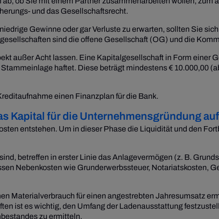
n ab, ob Sie mit einem Partner zusammenarbeiten wollen, zum
cherungs- und das Gesellschaftsrecht.
iedrige Gewinne oder gar Verluste zu erwarten, sollten Sie sich
ngesellschaften sind die offene Gesellschaft (OG) und die Komm
pekt außer Acht lassen. Eine Kapitalgesellschaft in Form einer
zur Stammeinlage haftet. Diese beträgt mindestens € 10.000,00 (
 Kreditaufnahme einen Finanzplan für die Bank.
das Kapital für die Unternehmensgründung a
osten entstehen. Um in dieser Phase die Liquidität und den For
n sind, betreffen in erster Linie das Anlagevermögen (z. B. Gr
üssen Nebenkosten wie Grunderwerbssteuer, Notariatskosten, Ge
chen Materialverbrauch für einen angestrebten Jahresumsatz er
en ist es wichtig, den Umfang der Ladenausstattung festzustell
nbestandes zu ermitteln.