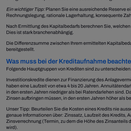
Ein wichtiger Tipp:
Planen Sie eine ausreichende Reserve ein
Rechnungslegung, rationale Lagerhaltung, konsequente Z
Nach Ermittlung des Kapitalbedarfs berechnen Sie, welchen Te
Dies ist stark branchenabhängig.
Die Differenzsumme zwischen Ihrem ermittelten Kapitalbedar
bereitgestellt.
Was muss bei der Kreditaufnahme beacht
Folgende Hauptgruppen von Krediten sind zu unterscheiden: I
Investitionskredite dienen zur Finanzierung des Anlageverm
haben eine Laufzeit von etwa 4 bis 20 Jahren. Annuitätenda
in den ersten Jahren niedriger als bei Ratendarlehen sind. D
Zinsen aufbringen müssen, in den ersten Jahren höher als b
Unser Tipp: Beurteilen Sie die Kosten eines Kredits nie aus
genaue Informationen über: Zinssatz, Laufzeit des Kredits, 
Zinsverrechnung (Termin, zu dem die Höhe des Zinsanteils d
wird).