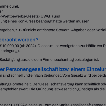
nzanmeldung,
en,
rer-Wettbewerbs-Gesetz (UWG)) und
fnung eines Konkurses beantragt hätte werden müssen.
geben, z. B. für nicht entrichtete Steuern, Abgaben oder Sozia
gebracht werden?
€ 10.000,00 (ab 2024). Dieses muss wenigstens zur Hälfte vor 
inbringung).
 Bestätigung aus, die dem Firmenbuchantrag beizulegen ist.
iner Personengesellschaft bzw. einem Einze
ind schnell und einfach gegründet. Vom Gesetz wird bei beiden
ltung Formfreiheit. Der Gesellschaftsvertrag kann schriftlich od
rag empfehlenswert. Die Gründung ist wesentlich günstiger als d
per 1.1.2024 eine neue Form der Kapitalgesellschaft geregelt.