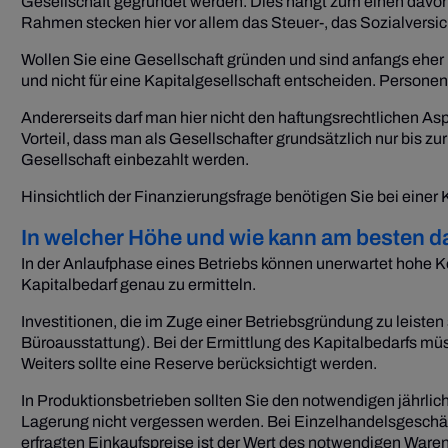
Gesellschaft gegründet werden. Dies hängt zum einen davo
Rahmen stecken hier vor allem das Steuer-, das Sozialversi
Wollen Sie eine Gesellschaft gründen und sind anfangs eher n
und nicht für eine Kapitalgesellschaft entscheiden. Persone
Andererseits darf man hier nicht den haftungsrechtlichen As
Vorteil, dass man als Gesellschafter grundsätzlich nur bis 
Gesellschaft einbezahlt werden.
Hinsichtlich der Finanzierungsfrage benötigen Sie bei einer
In welcher Höhe und wie kann am besten 
In der Anlaufphase eines Betriebs können unerwartet hohe K
Kapitalbedarf genau zu ermitteln.
Investitionen, die im Zuge einer Betriebsgründung zu leiste
Büroausstattung). Bei der Ermittlung des Kapitalbedarfs m
Weiters sollte eine Reserve berücksichtigt werden.
In Produktionsbetrieben sollten Sie den notwendigen jährli
Lagerung nicht vergessen werden. Bei Einzelhandelsgeschäft
erfragten Einkaufspreise ist der Wert des notwendigen Ware